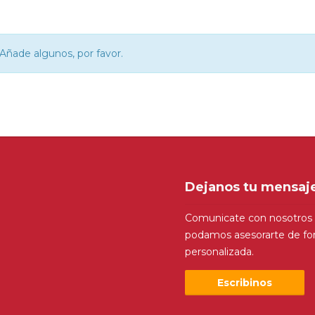
Añade algunos, por favor.
Dejanos tu mensaj
Comunicate con nosotros 
podamos asesorarte de for
personalizada.
Escribinos