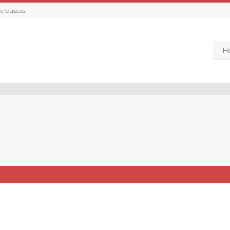
ue buscás.
H