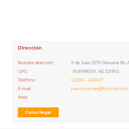
Dirección
Nuestra dirección:
9 de Julio 2375 Olavarria Bs. 
GPS:
-36.8998319, -60.321902
Teléfono:
02284 - 443407
E-mail:
juanoloismael@hotmail.com
Web:
-
Como llegar